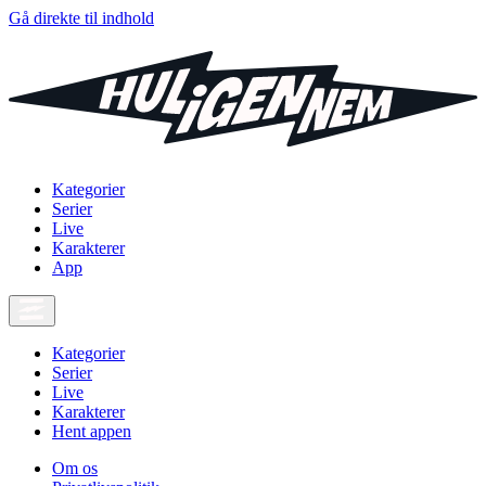
Gå direkte til indhold
Kategorier
Serier
Live
Karakterer
App
Kategorier
Serier
Live
Karakterer
Hent appen
Om os