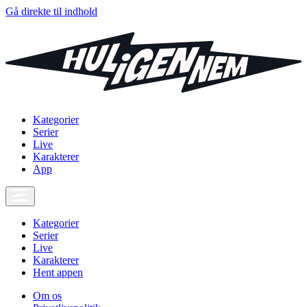
Gå direkte til indhold
Kategorier
Serier
Live
Karakterer
App
Kategorier
Serier
Live
Karakterer
Hent appen
Om os