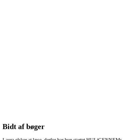
Bidt af bøger
Laura elsker at læse, derfor har hun startet HULiGENNEMs