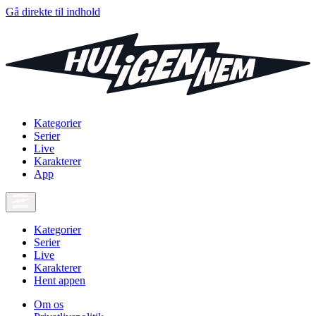
Gå direkte til indhold
Kategorier
Serier
Live
Karakterer
App
Kategorier
Serier
Live
Karakterer
Hent appen
Om os