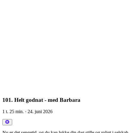
101. Helt godnat - med Barbara
1 t. 25 min.
· 24. juni 2026
Nu er det sengetid, og du kan lukke din dag stille og roligt i selskab