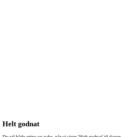
Helt godnat
Du vil både grine og gabe, når vi siger ’Helt godnat’ til dagen