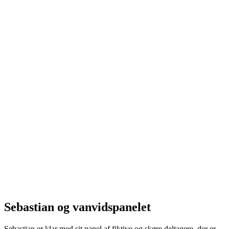
Sebastian og vanvidspanelet
Sebastian er klar med sit panel af fiktive og skøre deltagere, der er