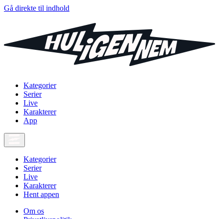
Gå direkte til indhold
Kategorier
Serier
Live
Karakterer
App
Kategorier
Serier
Live
Karakterer
Hent appen
Om os