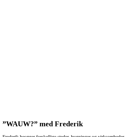
”WAUW?” med Frederik
Frederik besøger forskellige steder, bygninger og virksomheder