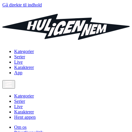
Gå direkte til indhold
Kategorier
Serier
Live
Karakterer
App
Kategorier
Serier
Live
Karakterer
Hent appen
Om os