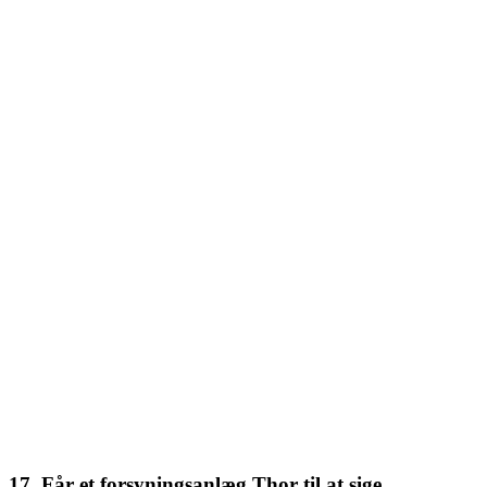
17. Får et forsyningsanlæg Thor til at sige