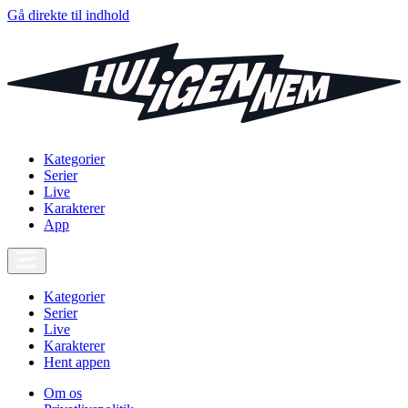
Gå direkte til indhold
Kategorier
Serier
Live
Karakterer
App
Kategorier
Serier
Live
Karakterer
Hent appen
Om os