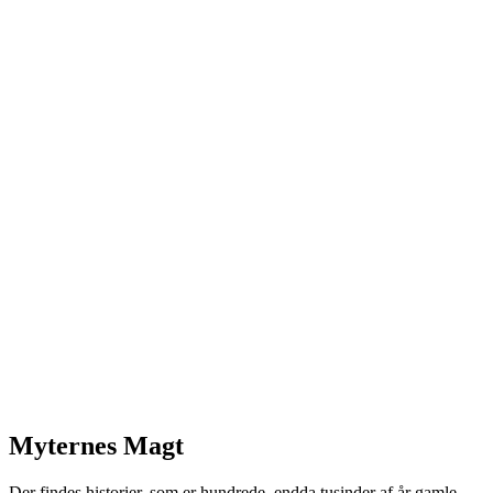
Myternes Magt
Der findes historier, som er hundrede, endda tusinder af år gamle,