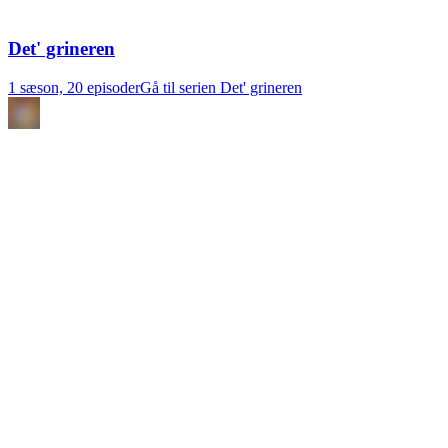
Det' grineren
1 sæson, 20 episoder
Gå til serien Det' grineren