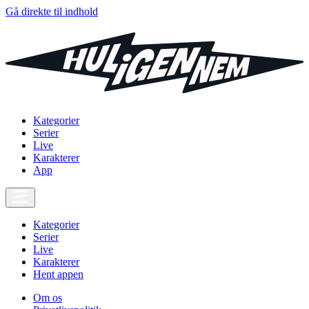
Gå direkte til indhold
Kategorier
Serier
Live
Karakterer
App
Kategorier
Serier
Live
Karakterer
Hent appen
Om os